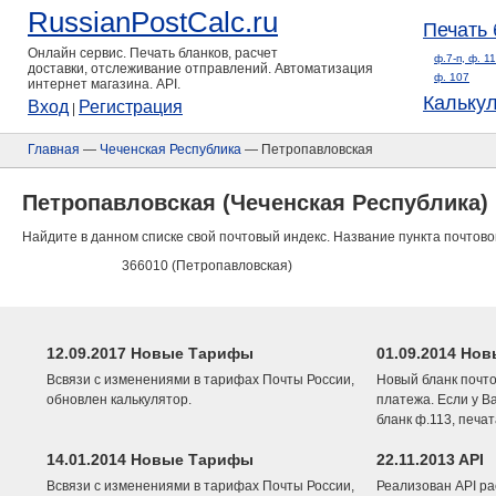
RussianPostCalc.ru
Печать 
Онлайн сервис. Печать бланков, расчет
ф.7-п, ф. 1
доставки, отслеживание отправлений. Автоматизация
ф. 107
интернет магазина. API.
Кальку
Вход
Регистрация
|
Главная
—
Чеченская Республика
— Петропавловская
Петропавловская (Чеченская Республика)
Найдите в данном списке свой почтовый индекс. Название пункта почтово
366010 (Петропавловская)
12.09.2017 Новые Тарифы
01.09.2014 Нов
Всвязи с изменениями в тарифах Почты России,
Новый бланк почто
обновлен калькулятор.
платежа. Если у В
бланк ф.113, печа
14.01.2014 Новые Тарифы
22.11.2013 API
Всвязи с изменениями в тарифах Почты России,
Реализован API ра