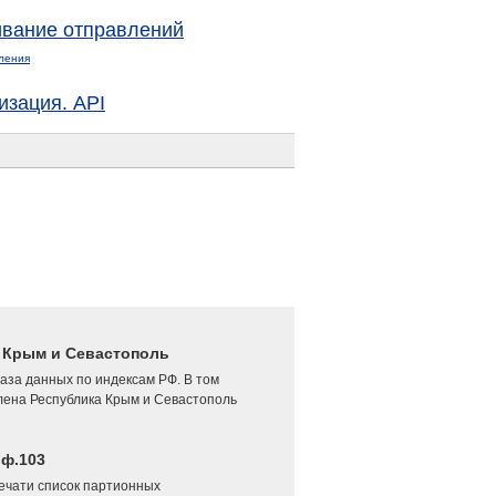
вание отправлений
ления
изация. API
4 Крым и Севастополь
аза данных по индексам РФ. В том
лена Республика Крым и Севастополь
 ф.103
печати список партионных