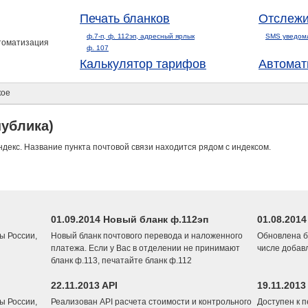
Печать бланков
Отслежи
ф.7-п, ф. 112эп, адресный ярлык
SMS уведом
втоматизация
ф. 107
Калькулятор тарифов
Автомат
кое
публика)
ндекс. Название пункта почтовой связи находится рядом с индексом.
01.09.2014 Новый бланк ф.112эп
01.08.201
ы России,
Новый бланк почтового перевода и наложенного
Обновлена б
платежа. Если у Вас в отделении не принимают
числе добав
бланк ф.113, печатайте бланк ф.112
22.11.2013 API
19.11.2013
ы России,
Реализован API расчета стоимости и контрольного
Доступен к 