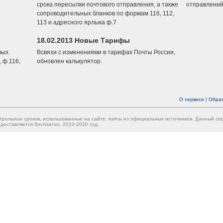
срока пересылки почтового отправления, а также
отправлений
сопроводительных бланков по формам 116, 112,
113 и адресного ярлыка ф.7
18.02.2013 Новые Тарифы
вых
Всвязи с изменениями в тарифах Почты России,
 ф.116,
обновлен калькулятор.
О сервисе
|
Обрат
трольных сроков, использованные на сайте, взяты из официальных источников. Данный с
доставляется бесплатно. 2010-2020 год.