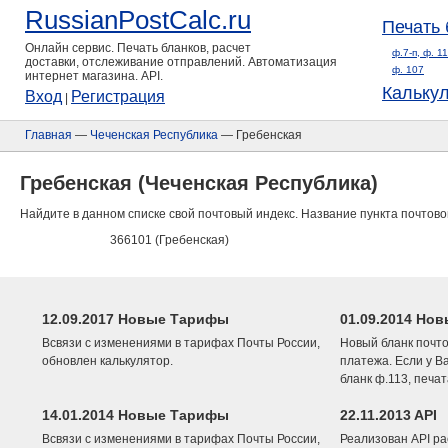
RussianPostCalc.ru
Печать 
Онлайн сервис. Печать бланков, расчет
ф.7-п, ф. 1
доставки, отслеживание отправлений. Автоматизация
ф. 107
интернет магазина. API.
Кальку
Вход
Регистрация
|
Главная
—
Чеченская Республика
— Гребенская
Гребенская (Чеченская Республика)
Найдите в данном списке свой почтовый индекс. Название пункта почтово
366101 (Гребенская)
12.09.2017 Новые Тарифы
01.09.2014 Нов
Всвязи с изменениями в тарифах Почты России,
Новый бланк почто
обновлен калькулятор.
платежа. Если у В
бланк ф.113, печа
14.01.2014 Новые Тарифы
22.11.2013 API
Всвязи с изменениями в тарифах Почты России,
Реализован API ра