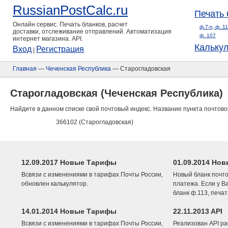
RussianPostCalc.ru
Печать 
Онлайн сервис. Печать бланков, расчет
ф.7-п, ф. 1
доставки, отслеживание отправлений. Автоматизация
ф. 107
интернет магазина. API.
Кальку
Вход
Регистрация
|
Главная
—
Чеченская Республика
— Старогладовская
Старогладовская (Чеченская Республика)
Найдите в данном списке свой почтовый индекс. Название пункта почтово
366102 (Старогладовская)
12.09.2017 Новые Тарифы
01.09.2014 Нов
Всвязи с изменениями в тарифах Почты России,
Новый бланк почто
обновлен калькулятор.
платежа. Если у В
бланк ф.113, печа
14.01.2014 Новые Тарифы
22.11.2013 API
Всвязи с изменениями в тарифах Почты России,
Реализован API ра