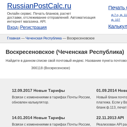
RussianPostCalc.ru
Печать 
Онлайн сервис. Печать бланков, расчет
ф.7-п, ф. 1
доставки, отслеживание отправлений. Автоматизация
ф. 107
интернет магазина. API.
Кальку
Вход
Регистрация
|
Главная
—
Чеченская Республика
— Воскресеновское
Воскресеновское (Чеченская Республика)
Найдите в данном списке свой почтовый индекс. Название пункта почтово
366118 (Воскресенское)
12.09.2017 Новые Тарифы
01.09.2014 Нов
Всвязи с изменениями в тарифах Почты России,
Новый бланк почто
обновлен калькулятор.
платежа. Если у В
бланк ф.113, печа
14.01.2014 Новые Тарифы
22.11.2013 API
Всвязи с изменениями в тарифах Почты России,
Реализован API ра