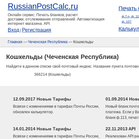
RussianPostCalc.ru
Печать 
Онлайн сервис. Печать бланков, расчет
ф.7-п, ф. 1
доставки, отслеживание отправлений. Автоматизация
ф. 107
интернет магазина. API.
Кальку
Вход
Регистрация
|
Главная
—
Чеченская Республика
— Кошкельды
Кошкельды (Чеченская Республика)
Найдите в данном списке свой почтовый индекс. Название пункта почтово
366214 (Кошкельды)
12.09.2017 Новые Тарифы
01.09.2014 Нов
Всвязи с изменениями в тарифах Почты России,
Новый бланк почто
обновлен калькулятор.
платежа. Если у В
бланк ф.113, печа
14.01.2014 Новые Тарифы
22.11.2013 API
Всвязи с изменениями в тарифах Почты России,
Реализован API ра