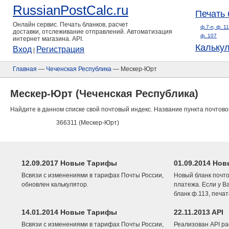
RussianPostCalc.ru
Печать 
Онлайн сервис. Печать бланков, расчет
ф.7-п, ф. 1
доставки, отслеживание отправлений. Автоматизация
ф. 107
интернет магазина. API.
Кальку
Вход
Регистрация
|
Главная
—
Чеченская Республика
— Мескер-Юрт
Мескер-Юрт (Чеченская Республика)
Найдите в данном списке свой почтовый индекс. Название пункта почтово
366311 (Мескер-Юрт)
12.09.2017 Новые Тарифы
01.09.2014 Нов
Всвязи с изменениями в тарифах Почты России,
Новый бланк почто
обновлен калькулятор.
платежа. Если у В
бланк ф.113, печа
14.01.2014 Новые Тарифы
22.11.2013 API
Всвязи с изменениями в тарифах Почты России,
Реализован API ра