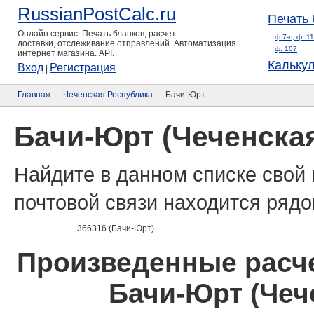
RussianPostCalc.ru
Печать 
Онлайн сервис. Печать бланков, расчет
ф.7-п, ф. 1
доставки, отслеживание отправлений. Автоматизация
ф. 107
интернет магазина. API.
Кальку
Вход
Регистрация
|
Главная
—
Чеченская Республика
— Бачи-Юрт
Бачи-Юрт (Чеченска
Найдите в данном списке свой 
почтовой связи находится рядо
366316 (Бачи-Юрт)
Произведенные расче
Бачи-Юрт (Чеч