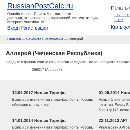
RussianPostCalc.ru
Печать 
Онлайн сервис. Печать бланков, расчет
ф.7-п, ф. 1
доставки, отслеживание отправлений. Автоматизация
ф. 107
интернет магазина. API.
Кальку
Вход
Регистрация
|
Главная
—
Чеченская Республика
— Аллерой
Аллерой (Чеченская Республика)
Найдите в данном списке свой почтовый индекс. Название пункта почтово
366317 (Аллерой)
12.09.2017 Новые Тарифы
01.09.2014 Нов
Всвязи с изменениями в тарифах Почты России,
Новый бланк почто
обновлен калькулятор.
платежа. Если у В
бланк ф.113, печа
14.01.2014 Новые Тарифы
22.11.2013 API
Всвязи с изменениями в тарифах Почты России,
Реализован API ра