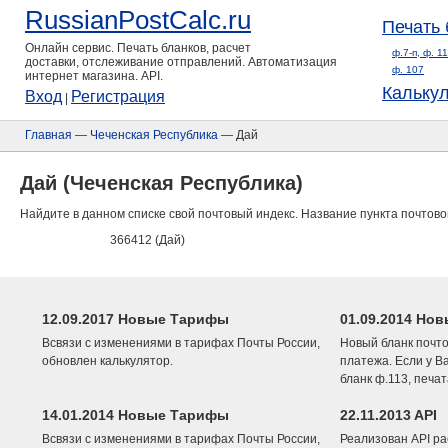
RussianPostCalc.ru
Печать 
Онлайн сервис. Печать бланков, расчет
ф.7-п, ф. 1
доставки, отслеживание отправлений. Автоматизация
ф. 107
интернет магазина. API.
Кальку
Вход
Регистрация
|
Главная
—
Чеченская Республика
— Дай
Дай (Чеченская Республика)
Найдите в данном списке свой почтовый индекс. Название пункта почтово
366412 (Дай)
12.09.2017 Новые Тарифы
01.09.2014 Нов
Всвязи с изменениями в тарифах Почты России,
Новый бланк почто
обновлен калькулятор.
платежа. Если у В
бланк ф.113, печа
14.01.2014 Новые Тарифы
22.11.2013 API
Всвязи с изменениями в тарифах Почты России,
Реализован API ра