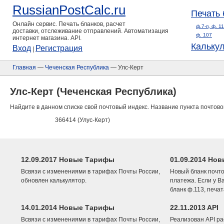
RussianPostCalc.ru
Печать 
Онлайн сервис. Печать бланков, расчет
ф.7-п, ф. 1
доставки, отслеживание отправлений. Автоматизация
ф. 107
интернет магазина. API.
Кальку
Вход
Регистрация
|
Главная
—
Чеченская Республика
— Улс-Керт
Улс-Керт (Чеченская Республика)
Найдите в данном списке свой почтовый индекс. Название пункта почтово
366414 (Улус-Керт)
12.09.2017 Новые Тарифы
01.09.2014 Нов
Всвязи с изменениями в тарифах Почты России,
Новый бланк почто
обновлен калькулятор.
платежа. Если у В
бланк ф.113, печа
14.01.2014 Новые Тарифы
22.11.2013 API
Всвязи с изменениями в тарифах Почты России,
Реализован API ра