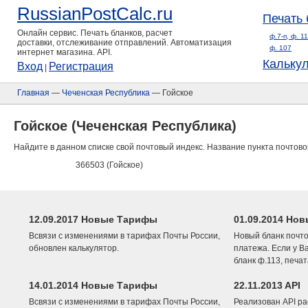
RussianPostCalc.ru
Печать 
Онлайн сервис. Печать бланков, расчет
ф.7-п, ф. 1
доставки, отслеживание отправлений. Автоматизация
ф. 107
интернет магазина. API.
Кальку
Вход
Регистрация
|
Главная
—
Чеченская Республика
— Гойское
Гойское (Чеченская Республика)
Найдите в данном списке свой почтовый индекс. Название пункта почтово
366503 (Гойское)
12.09.2017 Новые Тарифы
01.09.2014 Нов
Всвязи с изменениями в тарифах Почты России,
Новый бланк почто
обновлен калькулятор.
платежа. Если у В
бланк ф.113, печа
14.01.2014 Новые Тарифы
22.11.2013 API
Всвязи с изменениями в тарифах Почты России,
Реализован API ра