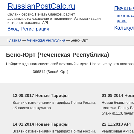
RussianPostCalc.ru
Печать 
Онлайн сервис. Печать бланков, расчет
ф.7-п, ф. 1
доставки, отслеживание отправлений. Автоматизация
ф. 107
интернет магазина. API.
Кальку
Вход
Регистрация
|
Главная
—
Чеченская Республика
— Бено-Юрт
Бено-Юрт (Чеченская Республика)
Найдите в данном списке свой почтовый индекс. Название пункта почтово
366814 (Беной-Юрт)
12.09.2017 Новые Тарифы
01.09.2014 Нов
Всвязи с изменениями в тарифах Почты России,
Новый бланк почто
обновлен калькулятор.
платежа. Если у В
бланк ф.113, печа
14.01.2014 Новые Тарифы
22.11.2013 API
Всвязи с изменениями в тарифах Почты России,
Реализован API ра