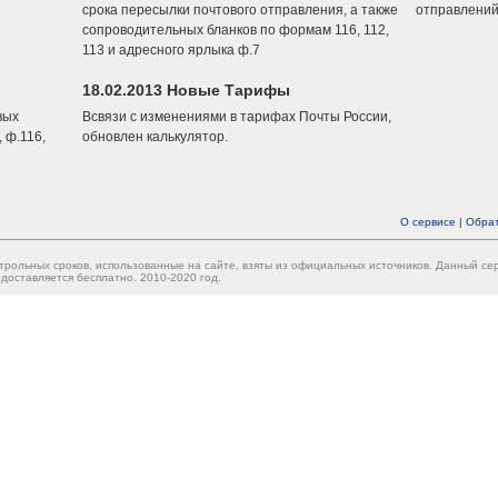
срока пересылки почтового отправления, а также
отправлений
сопроводительных бланков по формам 116, 112,
113 и адресного ярлыка ф.7
18.02.2013 Новые Тарифы
вых
Всвязи с изменениями в тарифах Почты России,
 ф.116,
обновлен калькулятор.
О сервисе
|
Обрат
трольных сроков, использованные на сайте, взяты из официальных источников. Данный с
доставляется бесплатно. 2010-2020 год.