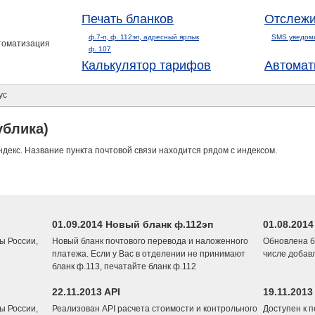
Печать бланков
Отслежи
ф.7-п, ф. 112эп, адресный ярлык
SMS уведом
втоматизация
ф. 107
Калькулятор тарифов
Автомат
ус
ублика)
ндекс. Название пункта почтовой связи находится рядом с индексом.
01.09.2014 Новый бланк ф.112эп
01.08.201
ы России,
Новый бланк почтового перевода и наложенного
Обновлена б
платежа. Если у Вас в отделении не принимают
числе добав
бланк ф.113, печатайте бланк ф.112
22.11.2013 API
19.11.2013
ы России,
Реализован API расчета стоимости и контрольного
Доступен к 