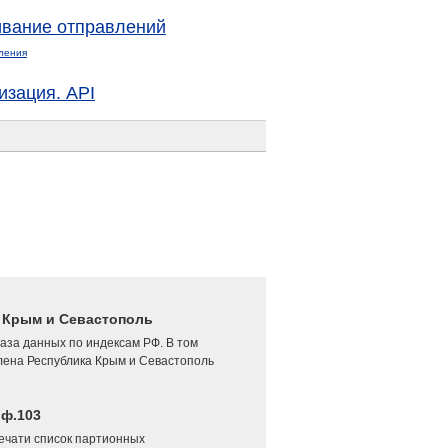
вание отправлений
ления
изация. API
4 Крым и Севастополь
аза данных по индексам РФ. В том
лена Республика Крым и Севастополь
 ф.103
печати список партионных