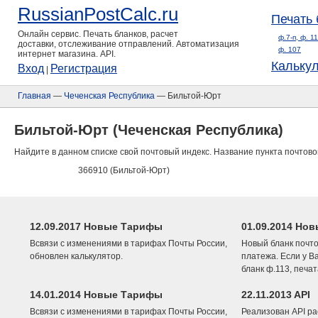
RussianPostCalc.ru
Печать 
Онлайн сервис. Печать бланков, расчет
ф.7-п, ф. 1
доставки, отслеживание отправлений. Автоматизация
ф. 107
интернет магазина. API.
Кальку
Вход
Регистрация
|
Главная
—
Чеченская Республика
— Бильтой-Юрт
Бильтой-Юрт (Чеченская Республика)
Найдите в данном списке свой почтовый индекс. Название пункта почтово
366910 (Бильтой-Юрт)
12.09.2017 Новые Тарифы
01.09.2014 Нов
Всвязи с изменениями в тарифах Почты России,
Новый бланк почто
обновлен калькулятор.
платежа. Если у В
бланк ф.113, печа
14.01.2014 Новые Тарифы
22.11.2013 API
Всвязи с изменениями в тарифах Почты России,
Реализован API ра