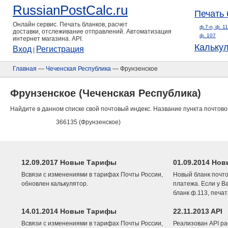
RussianPostCalc.ru
Печать 
Онлайн сервис. Печать бланков, расчет
ф.7-п, ф. 1
доставки, отслеживание отправлений. Автоматизация
ф. 107
интернет магазина. API.
Кальку
Вход
Регистрация
|
Главная
—
Чеченская Республика
— Фрунзенское
Фрунзенское (Чеченская Республика)
Найдите в данном списке свой почтовый индекс. Название пункта почтово
366135 (Фрунзенское)
12.09.2017 Новые Тарифы
01.09.2014 Нов
Всвязи с изменениями в тарифах Почты России,
Новый бланк почто
обновлен калькулятор.
платежа. Если у В
бланк ф.113, печа
14.01.2014 Новые Тарифы
22.11.2013 API
Всвязи с изменениями в тарифах Почты России,
Реализован API ра