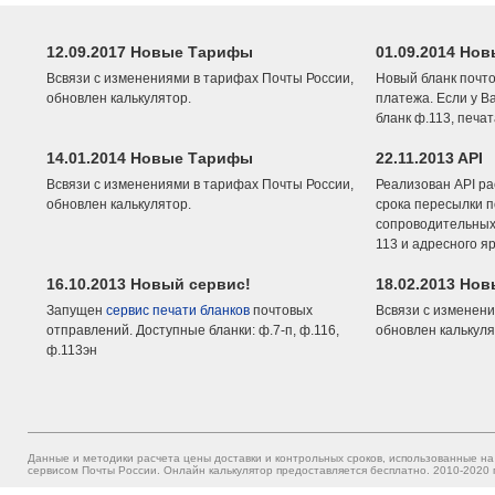
12.09.2017 Новые Тарифы
01.09.2014 Нов
Всвязи с изменениями в тарифах Почты России,
Новый бланк почто
обновлен калькулятор.
платежа. Если у В
бланк ф.113, печа
14.01.2014 Новые Тарифы
22.11.2013 API
Всвязи с изменениями в тарифах Почты России,
Реализован API ра
обновлен калькулятор.
срока пересылки п
сопроводительных 
113 и адресного я
16.10.2013 Новый сервис!
18.02.2013 Но
Запущен
сервис печати бланков
почтовых
Всвязи с изменени
отправлений. Доступные бланки: ф.7-п, ф.116,
обновлен калькуля
ф.113эн
Данные и методики расчета цены доставки и контрольных сроков, использованные на
сервисом Почты России. Онлайн калькулятор предоставляется бесплатно. 2010-2020 