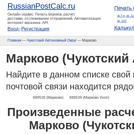
RussianPostCalc.ru
Печать 
Онлайн сервис. Печать бланков, расчет
ф.7-п, ф. 1
доставки, отслеживание отправлений. Автоматизация
ф. 107
интернет магазина. API.
Кальку
Вход
Регистрация
|
Главная
—
Чукотский Автономный Округ
— Марково
Марково (Чукотский
Найдите в данном списке свой 
почтовой связи находится рядо
689530 (Марково)
689539 (Марково Уооп)
Произведенные расче
Марково (Чукотск