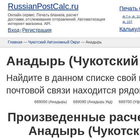
RussianPostCalc.ru
Печать 
Онлайн сервис. Печать бланков, расчет
ф.7-п, ф. 1
доставки, отслеживание отправлений. Автоматизация
ф. 107
интернет магазина. API.
Кальку
Вход
Регистрация
|
Главная
—
Чукотский Автономный Округ
— Анадырь
Анадырь (Чукотский
Найдите в данном списке свой 
почтовой связи находится рядо
689000 (Анадырь)
689090 (Анадырь Укд)
689700 (Уф
Произведенные расче
Анадырь (Чукотск