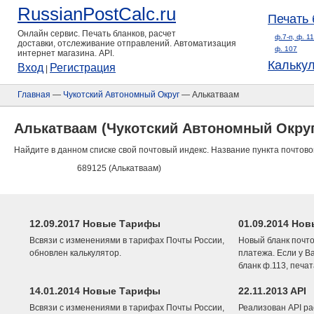
RussianPostCalc.ru
Печать 
Онлайн сервис. Печать бланков, расчет
ф.7-п, ф. 1
доставки, отслеживание отправлений. Автоматизация
ф. 107
интернет магазина. API.
Кальку
Вход
Регистрация
|
Главная
—
Чукотский Автономный Округ
— Алькатваам
Алькатваам (Чукотский Автономный Округ
Найдите в данном списке свой почтовый индекс. Название пункта почтово
689125 (Алькатваам)
12.09.2017 Новые Тарифы
01.09.2014 Нов
Всвязи с изменениями в тарифах Почты России,
Новый бланк почто
обновлен калькулятор.
платежа. Если у В
бланк ф.113, печа
14.01.2014 Новые Тарифы
22.11.2013 API
Всвязи с изменениями в тарифах Почты России,
Реализован API ра