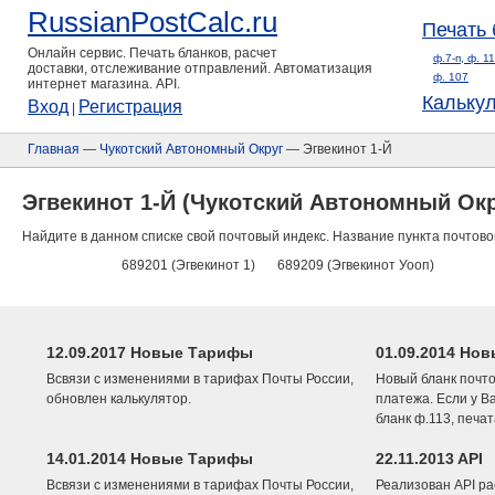
RussianPostCalc.ru
Печать 
Онлайн сервис. Печать бланков, расчет
ф.7-п, ф. 1
доставки, отслеживание отправлений. Автоматизация
ф. 107
интернет магазина. API.
Кальку
Вход
Регистрация
|
Главная
—
Чукотский Автономный Округ
— Эгвекинот 1-Й
Эгвекинот 1-Й (Чукотский Автономный Окр
Найдите в данном списке свой почтовый индекс. Название пункта почтово
689201 (Эгвекинот 1)
689209 (Эгвекинот Уооп)
12.09.2017 Новые Тарифы
01.09.2014 Нов
Всвязи с изменениями в тарифах Почты России,
Новый бланк почто
обновлен калькулятор.
платежа. Если у В
бланк ф.113, печа
14.01.2014 Новые Тарифы
22.11.2013 API
Всвязи с изменениями в тарифах Почты России,
Реализован API ра