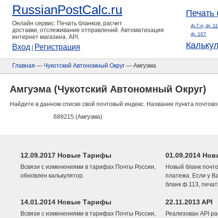
RussianPostCalc.ru
Печать 
Онлайн сервис. Печать бланков, расчет
ф.7-п, ф. 1
доставки, отслеживание отправлений. Автоматизация
ф. 107
интернет магазина. API.
Кальку
Вход
Регистрация
|
Главная
—
Чукотский Автономный Округ
— Амгуэма
Амгуэма (Чукотский Автономный Округ)
Найдите в данном списке свой почтовый индекс. Название пункта почтово
689215 (Амгуэма)
12.09.2017 Новые Тарифы
01.09.2014 Нов
Всвязи с изменениями в тарифах Почты России,
Новый бланк почто
обновлен калькулятор.
платежа. Если у В
бланк ф.113, печа
14.01.2014 Новые Тарифы
22.11.2013 API
Всвязи с изменениями в тарифах Почты России,
Реализован API ра