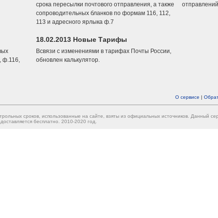
срока пересылки почтового отправления, а также
отправлений
сопроводительных бланков по формам 116, 112,
113 и адресного ярлыка ф.7
18.02.2013 Новые Тарифы
вых
Всвязи с изменениями в тарифах Почты России,
 ф.116,
обновлен калькулятор.
О сервисе
|
Обрат
трольных сроков, использованные на сайте, взяты из официальных источников. Данный с
доставляется бесплатно. 2010-2020 год.