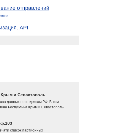
вание отправлений
ления
изация. API
4 Крым и Севастополь
аза данных по индексам РФ. В том
лена Республика Крым и Севастополь
 ф.103
печати список партионных