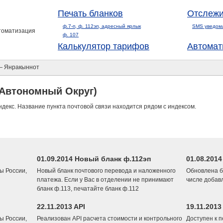
Печать бланков
Отслежи
ф.7-п, ф. 112эп, адресный ярлык
SMS уведом
втоматизация
ф. 107
Калькулятор тарифов
Автомат
 Янракыннот
 Автономный Округ)
ндекс. Название пункта почтовой связи находится рядом с индексом.
01.09.2014 Новый бланк ф.112эп
01.08.201
ы России,
Новый бланк почтового перевода и наложенного
Обновлена б
платежа. Если у Вас в отделении не принимают
числе добав
бланк ф.113, печатайте бланк ф.112
22.11.2013 API
19.11.2013
ы России,
Реализован API расчета стоимости и контрольного
Доступен к 