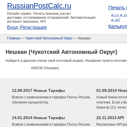
RussianPostCalc.ru
Печать 
Онлайн сервис. Печать бланков, расчет
ф.7-п, ф. 1
доставки, отслеживание отправлений. Автоматизация
ф. 107
интернет магазина. API.
Кальку
Вход
Регистрация
|
Главная
—
Чукотский Автономный Округ
— Нешкан
Нешкан (Чукотский Автономный Округ)
Найдите в данном списке свой почтовый индекс. Название пункта почтово
689330 (Нешкан)
12.09.2017 Новые Тарифы
01.09.2014 Нов
Всвязи с изменениями в тарифах Почты России,
Новый бланк почто
обновлен калькулятор.
платежа. Если у В
бланк ф.113, печа
14.01.2014 Новые Тарифы
22.11.2013 API
Всвязи с изменениями в тарифах Почты России,
Реализован API ра