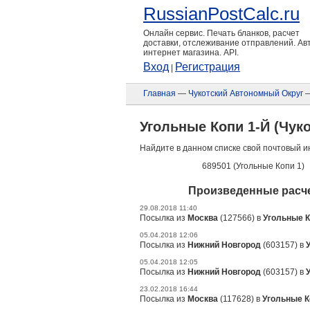
RussianPostCalc.ru
Онлайн сервис. Печать бланков, расчет
доставки, отслеживание отправлений. А
интернет магазина. API.
Вход
Регистрация
|
Главная
—
Чукотский Автономный Округ
—
Угольные Копи 1-Й (Чук
Найдите в данном списке свой почтовый и
689501 (Угольные Копи 1)
Произведенные расче
29.08.2018 11:40
Посылка из
Москва
(127566) в
Угольные К
05.04.2018 12:06
Посылка из
Нижний Новгород
(603157) в
05.04.2018 12:05
Посылка из
Нижний Новгород
(603157) в
23.02.2018 16:44
Посылка из
Москва
(117628) в
Угольные К