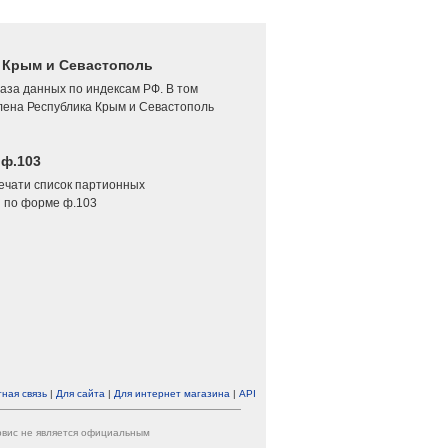
4 Крым и Севастополь
аза данных по индексам РФ. В том
лена Республика Крым и Севастополь
 ф.103
печати список партионных
 по форме ф.103
ная связь
|
Для сайта
|
Для интернет магазина
|
API
ервис не является официальным