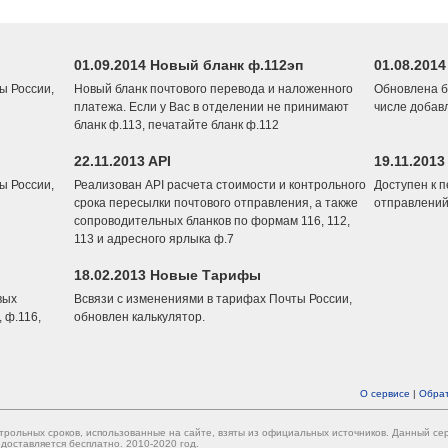
01.09.2014 Новый бланк ф.112эп
01.08.201
ы России,
Новый бланк почтового перевода и наложенного
Обновлена б
платежа. Если у Вас в отделении не принимают
числе добав
бланк ф.113, печатайте бланк ф.112
22.11.2013 API
19.11.2013
ы России,
Реализован API расчета стоимости и контрольного
Доступен к 
срока пересылки почтового отправления, а также
отправлений
сопроводительных бланков по формам 116, 112,
113 и адресного ярлыка ф.7
18.02.2013 Новые Тарифы
вых
Всвязи с изменениями в тарифах Почты России,
 ф.116,
обновлен калькулятор.
О сервисе
|
Обрат
трольных сроков, использованные на сайте, взяты из официальных источников. Данный с
доставляется бесплатно. 2010-2020 год.