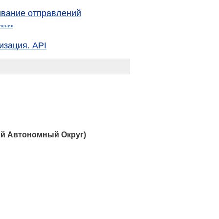
вание отправлений
ления
изация. API
ий Автономный Округ)