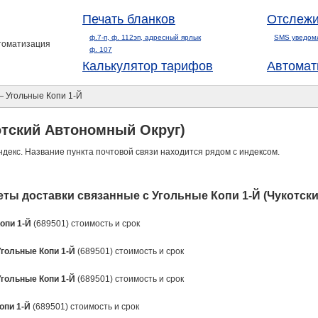
Печать бланков
Отслежи
ф.7-п, ф. 112эп, адресный ярлык
SMS уведом
втоматизация
ф. 107
Калькулятор тарифов
Автомат
 Угольные Копи 1-Й
отский Автономный Округ)
ндекс. Название пункта почтовой связи находится рядом с индексом.
ты доставки связанные с Угольные Копи 1-Й (Чукотск
опи 1-Й
(689501) стоимость и срок
Угольные Копи 1-Й
(689501) стоимость и срок
Угольные Копи 1-Й
(689501) стоимость и срок
опи 1-Й
(689501) стоимость и срок