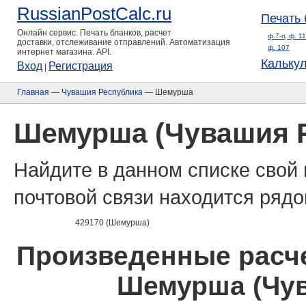
RussianPostCalc.ru
Печать 
Онлайн сервис. Печать бланков, расчет
ф.7-п, ф. 1
доставки, отслеживание отправлений. Автоматизация
ф. 107
интернет магазина. API.
Кальку
Вход
Регистрация
|
Главная
—
Чувашия Республика
— Шемурша
Шемурша (Чувашия 
Найдите в данном списке свой 
почтовой связи находится рядо
429170 (Шемурша)
Произведенные расче
Шемурша (Чув