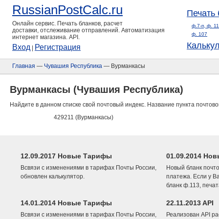
RussianPostCalc.ru
Печать 
Онлайн сервис. Печать бланков, расчет
ф.7-п, ф. 1
доставки, отслеживание отправлений. Автоматизация
ф. 107
интернет магазина. API.
Кальку
Вход
Регистрация
|
Главная
—
Чувашия Республика
— Вурманкасы
Вурманкасы (Чувашия Республика)
Найдите в данном списке свой почтовый индекс. Название пункта почтово
429211 (Вурманкасы)
12.09.2017 Новые Тарифы
01.09.2014 Нов
Всвязи с изменениями в тарифах Почты России,
Новый бланк почто
обновлен калькулятор.
платежа. Если у В
бланк ф.113, печа
14.01.2014 Новые Тарифы
22.11.2013 API
Всвязи с изменениями в тарифах Почты России,
Реализован API ра