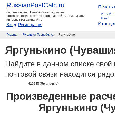
RussianPostCalc.ru
Печать 
Онлайн сервис. Печать бланков, расчет
ф.7-п, ф. 1
доставки, отслеживание отправлений. Автоматизация
ф. 107
интернет магазина. API.
Кальку
Вход
Регистрация
|
Главная
—
Чувашия Республика
— Яргунькино
Яргунькино (Чуваши
Найдите в данном списке свой 
почтовой связи находится рядо
429245 (Яргунькино)
Произведенные расче
Яргунькино (Ч