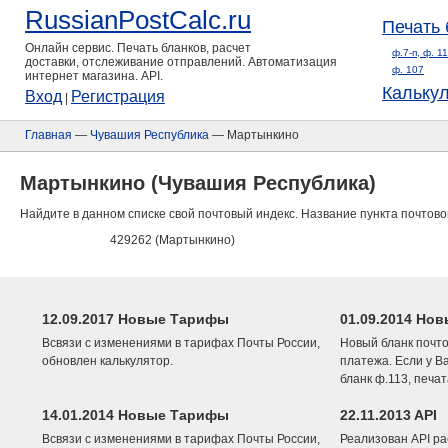
RussianPostCalc.ru
Печать 
Онлайн сервис. Печать бланков, расчет
ф.7-п, ф. 1
доставки, отслеживание отправлений. Автоматизация
ф. 107
интернет магазина. API.
Кальку
Вход
Регистрация
|
Главная
—
Чувашия Республика
— Мартынкино
Мартынкино (Чувашия Республика)
Найдите в данном списке свой почтовый индекс. Название пункта почтово
429262 (Мартынкино)
12.09.2017 Новые Тарифы
01.09.2014 Нов
Всвязи с изменениями в тарифах Почты России,
Новый бланк почто
обновлен калькулятор.
платежа. Если у В
бланк ф.113, печа
14.01.2014 Новые Тарифы
22.11.2013 API
Всвязи с изменениями в тарифах Почты России,
Реализован API ра