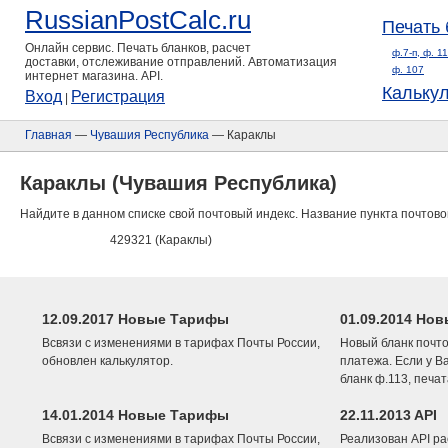
RussianPostCalc.ru
Печать 
Онлайн сервис. Печать бланков, расчет
ф.7-п, ф. 1
доставки, отслеживание отправлений. Автоматизация
ф. 107
интернет магазина. API.
Кальку
Вход
Регистрация
|
Главная
—
Чувашия Республика
— Караклы
Караклы (Чувашия Республика)
Найдите в данном списке свой почтовый индекс. Название пункта почтово
429321 (Караклы)
12.09.2017 Новые Тарифы
01.09.2014 Нов
Всвязи с изменениями в тарифах Почты России,
Новый бланк почто
обновлен калькулятор.
платежа. Если у В
бланк ф.113, печа
14.01.2014 Новые Тарифы
22.11.2013 API
Всвязи с изменениями в тарифах Почты России,
Реализован API ра