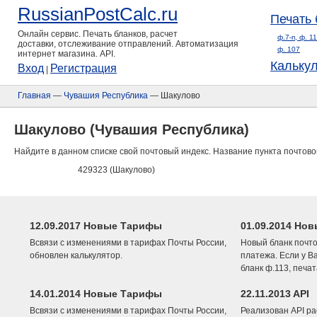
RussianPostCalc.ru
Печать 
Онлайн сервис. Печать бланков, расчет
ф.7-п, ф. 1
доставки, отслеживание отправлений. Автоматизация
ф. 107
интернет магазина. API.
Кальку
Вход
Регистрация
|
Главная
—
Чувашия Республика
— Шакулово
Шакулово (Чувашия Республика)
Найдите в данном списке свой почтовый индекс. Название пункта почтово
429323 (Шакулово)
12.09.2017 Новые Тарифы
01.09.2014 Нов
Всвязи с изменениями в тарифах Почты России,
Новый бланк почто
обновлен калькулятор.
платежа. Если у В
бланк ф.113, печа
14.01.2014 Новые Тарифы
22.11.2013 API
Всвязи с изменениями в тарифах Почты России,
Реализован API ра