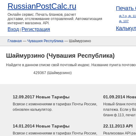
RussianPostCalc.ru
Печать 
Онлайн сервис. Печать бланков, расчет
ф.7-п, ф. 1
доставки, отслеживание отправлений. Автоматизация
ф. 107
интернет магазина. API.
Кальку
Вход
Регистрация
|
Главная
—
Чувашия Республика
— Шаймурзино
Шаймурзино (Чувашия Республика)
Найдите в данном списке свой почтовый индекс. Название пункта почтово
429367 (Шаймурзино)
12.09.2017 Новые Тарифы
01.09.2014 Нов
Всвязи с изменениями в тарифах Почты России,
Новый бланк почто
обновлен калькулятор.
платежа. Если у В
бланк ф.113, печа
14.01.2014 Новые Тарифы
22.11.2013 API
Всвязи с изменениями в тарифах Почты России,
Реализован API ра