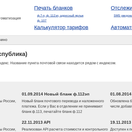
Печать бланков
Отслежи
ф.7-п, ф. 112эп, адресный ярлык
SMS уведом
втоматизация
ф. 107
Калькулятор тарифов
Автомат
чино
спублика)
ндекс. Название пункта почтовой связи находится рядом с индексом.
01.09.2014 Новый бланк ф.112эп
01.08.201
ы России,
Новый бланк почтового перевода и наложенного
Обновлена б
платежа. Если у Вас в отделении не принимают
числе добав
бланк ф.113, печатайте бланк ф.112
22.11.2013 API
19.11.2013
ы России,
Реализован API расчета стоимости и контрольного
Доступен к 