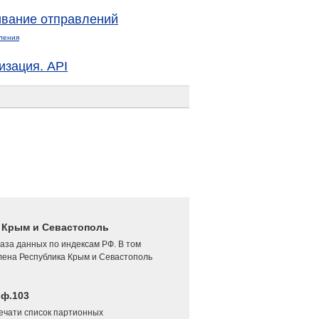
вание отправлений
ления
изация. API
4 Крым и Севастополь
аза данных по индексам РФ. В том
лена Республика Крым и Севастополь
 ф.103
печати список партионных