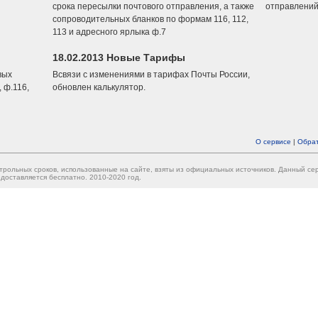
срока пересылки почтового отправления, а также
отправлений
сопроводительных бланков по формам 116, 112,
113 и адресного ярлыка ф.7
18.02.2013 Новые Тарифы
вых
Всвязи с изменениями в тарифах Почты России,
 ф.116,
обновлен калькулятор.
О сервисе
|
Обрат
трольных сроков, использованные на сайте, взяты из официальных источников. Данный с
доставляется бесплатно. 2010-2020 год.