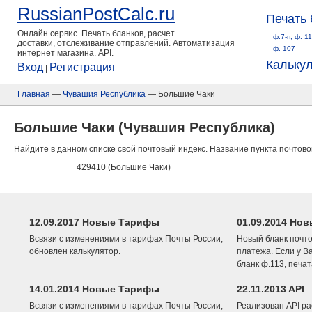
RussianPostCalc.ru
Печать 
Онлайн сервис. Печать бланков, расчет
ф.7-п, ф. 1
доставки, отслеживание отправлений. Автоматизация
ф. 107
интернет магазина. API.
Кальку
Вход
Регистрация
|
Главная
—
Чувашия Республика
— Большие Чаки
Большие Чаки (Чувашия Республика)
Найдите в данном списке свой почтовый индекс. Название пункта почтово
429410 (Большие Чаки)
12.09.2017 Новые Тарифы
01.09.2014 Нов
Всвязи с изменениями в тарифах Почты России,
Новый бланк почто
обновлен калькулятор.
платежа. Если у В
бланк ф.113, печа
14.01.2014 Новые Тарифы
22.11.2013 API
Всвязи с изменениями в тарифах Почты России,
Реализован API ра