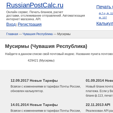
RussianPostCalc.ru
Печать 
Онлайн сервис. Печать бланков, расчет
ф.7-п, ф. 1
доставки, отслеживание отправлений. Автоматизация
ф. 107
интернет магазина. API.
Кальку
Вход
Регистрация
|
Главная
—
Чувашия Республика
— Мусирмы
Мусирмы (Чувашия Республика)
Найдите в данном списке свой почтовый индекс. Название пункта почтово
429421 (Мусирмы)
12.09.2017 Новые Тарифы
01.09.2014 Нов
Всвязи с изменениями в тарифах Почты России,
Новый бланк почто
обновлен калькулятор.
платежа. Если у В
бланк ф.113, печа
14.01.2014 Новые Тарифы
22.11.2013 API
Всвязи с изменениями в тарифах Почты России,
Реализован API ра