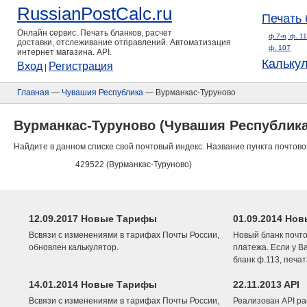
RussianPostCalc.ru
Печать 
Онлайн сервис. Печать бланков, расчет
ф.7-п, ф. 1
доставки, отслеживание отправлений. Автоматизация
ф. 107
интернет магазина. API.
Кальку
Вход
Регистрация
|
Главная
—
Чувашия Республика
— Вурманкас-Туруново
Вурманкас-Туруново (Чувашия Республика
Найдите в данном списке свой почтовый индекс. Название пункта почтово
429522 (Вурманкас-Туруново)
12.09.2017 Новые Тарифы
01.09.2014 Нов
Всвязи с изменениями в тарифах Почты России,
Новый бланк почто
обновлен калькулятор.
платежа. Если у В
бланк ф.113, печа
14.01.2014 Новые Тарифы
22.11.2013 API
Всвязи с изменениями в тарифах Почты России,
Реализован API ра