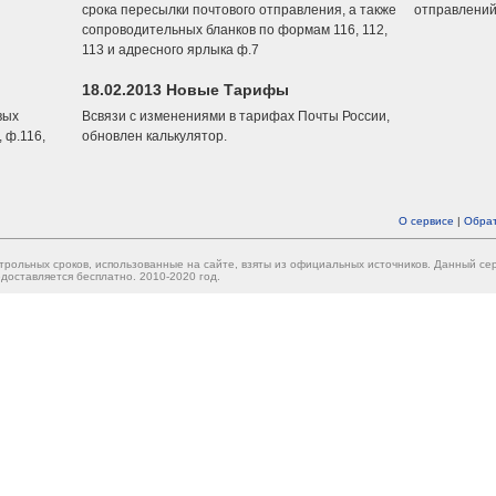
срока пересылки почтового отправления, а также
отправлений
сопроводительных бланков по формам 116, 112,
113 и адресного ярлыка ф.7
18.02.2013 Новые Тарифы
вых
Всвязи с изменениями в тарифах Почты России,
 ф.116,
обновлен калькулятор.
О сервисе
|
Обрат
трольных сроков, использованные на сайте, взяты из официальных источников. Данный с
доставляется бесплатно. 2010-2020 год.