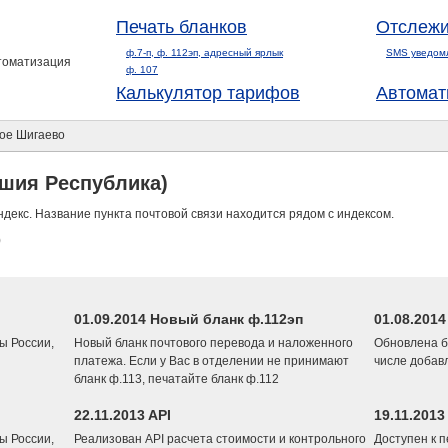
Печать бланков
Отслежи
ф.7-п, ф. 112эп, адресный ярлык
SMS уведом
втоматизация
ф. 107
Калькулятор тарифов
Автомат
ое Шигаево
шия Республика)
ндекс. Название пункта почтовой связи находится рядом с индексом.
)
01.09.2014 Новый бланк ф.112эп
01.08.201
ы России,
Новый бланк почтового перевода и наложенного
Обновлена б
платежа. Если у Вас в отделении не принимают
числе добав
бланк ф.113, печатайте бланк ф.112
22.11.2013 API
19.11.2013
ы России,
Реализован API расчета стоимости и контрольного
Доступен к 