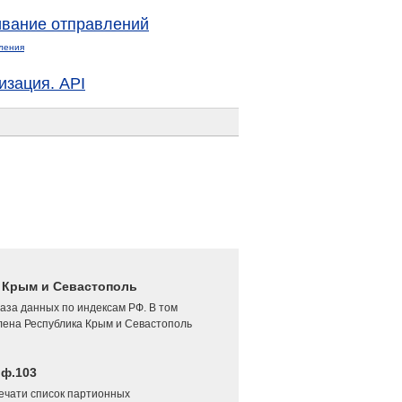
вание отправлений
ления
изация. API
4 Крым и Севастополь
аза данных по индексам РФ. В том
лена Республика Крым и Севастополь
 ф.103
печати список партионных