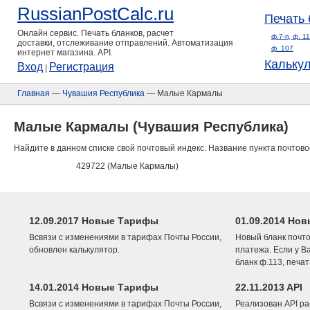
RussianPostCalc.ru
Печать 
Онлайн сервис. Печать бланков, расчет
ф.7-п, ф. 1
доставки, отслеживание отправлений. Автоматизация
ф. 107
интернет магазина. API.
Кальку
Вход
Регистрация
|
Главная
—
Чувашия Республика
— Малые Кармалы
Малые Кармалы (Чувашия Республика)
Найдите в данном списке свой почтовый индекс. Название пункта почтово
429722 (Малые Кармалы)
12.09.2017 Новые Тарифы
01.09.2014 Нов
Всвязи с изменениями в тарифах Почты России,
Новый бланк почто
обновлен калькулятор.
платежа. Если у В
бланк ф.113, печа
14.01.2014 Новые Тарифы
22.11.2013 API
Всвязи с изменениями в тарифах Почты России,
Реализован API ра