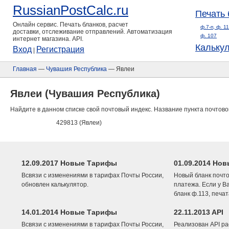
RussianPostCalc.ru
Печать 
Онлайн сервис. Печать бланков, расчет
ф.7-п, ф. 1
доставки, отслеживание отправлений. Автоматизация
ф. 107
интернет магазина. API.
Кальку
Вход
Регистрация
|
Главная
—
Чувашия Республика
— Явлеи
Явлеи (Чувашия Республика)
Найдите в данном списке свой почтовый индекс. Название пункта почтово
429813 (Явлеи)
12.09.2017 Новые Тарифы
01.09.2014 Нов
Всвязи с изменениями в тарифах Почты России,
Новый бланк почто
обновлен калькулятор.
платежа. Если у В
бланк ф.113, печа
14.01.2014 Новые Тарифы
22.11.2013 API
Всвязи с изменениями в тарифах Почты России,
Реализован API ра