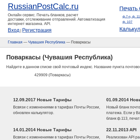
RussianPostCalc.ru
Печать 
Онлайн сервис. Печать бланков, расчет
ф.7-п, ф. 1
доставки, отслеживание отправлений. Автоматизация
ф. 107
интернет магазина. API.
Кальку
Вход
Регистрация
|
Главная
—
Чувашия Республика
— Поваркасы
Поваркасы (Чувашия Республика)
Найдите в данном списке свой почтовый индекс. Название пункта почтово
429909 (Поваркасы)
12.09.2017 Новые Тарифы
01.09.2014 Нов
Всвязи с изменениями в тарифах Почты России,
Новый бланк почто
обновлен калькулятор.
платежа. Если у В
бланк ф.113, печа
14.01.2014 Новые Тарифы
22.11.2013 API
Всвязи с изменениями в тарифах Почты России,
Реализован API ра