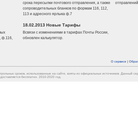
срока пересылки почтового отправления, а также
отправлений
сопроводительных бланков по формам 116, 112,
113 и адресного ярлыка ф.7
18.02.2013 Новые Тарифы
вых
Всвязи с изменениями в тарифах Почты России,
 ф.116,
обновлен калькулятор.
О сервисе
|
Обрат
трольных сроков, использованные на сайте, взяты из официальных источников. Данный с
доставляется бесплатно. 2010-2020 год.