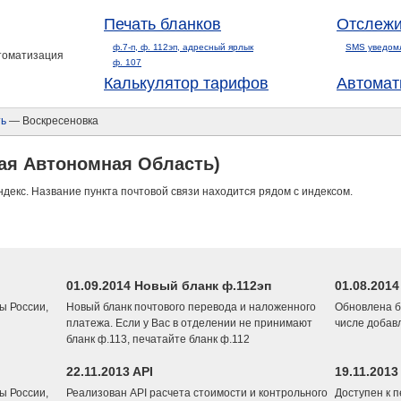
Печать бланков
Отслежи
ф.7-п, ф. 112эп, адресный ярлык
SMS уведом
втоматизация
ф. 107
Калькулятор тарифов
Автомат
ть
— Воскресеновка
ая Автономная Область)
ндекс. Название пункта почтовой связи находится рядом с индексом.
01.09.2014 Новый бланк ф.112эп
01.08.201
ы России,
Новый бланк почтового перевода и наложенного
Обновлена б
платежа. Если у Вас в отделении не принимают
числе добав
бланк ф.113, печатайте бланк ф.112
22.11.2013 API
19.11.2013
ы России,
Реализован API расчета стоимости и контрольного
Доступен к 