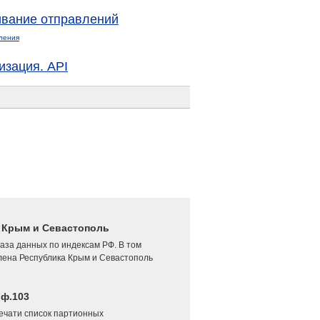
вание отправлений
ления
изация. API
4 Крым и Севастополь
аза данных по индексам РФ. В том
лена Республика Крым и Севастополь
 ф.103
печати список партионных