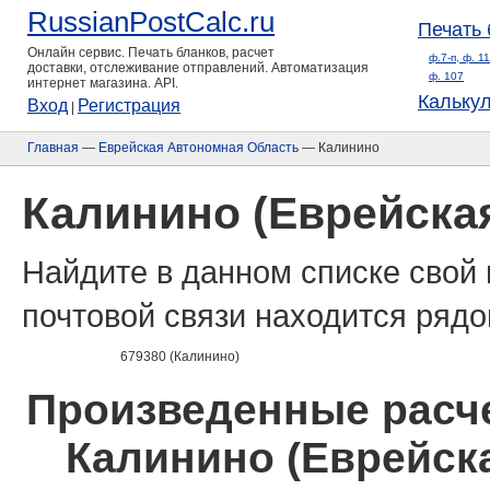
RussianPostCalc.ru
Печать 
Онлайн сервис. Печать бланков, расчет
ф.7-п, ф. 1
доставки, отслеживание отправлений. Автоматизация
ф. 107
интернет магазина. API.
Кальку
Вход
Регистрация
|
Главная
—
Еврейская Автономная Область
— Калинино
Калинино (Еврейска
Найдите в данном списке свой 
почтовой связи находится рядо
679380 (Калинино)
Произведенные расче
Калинино (Еврейск