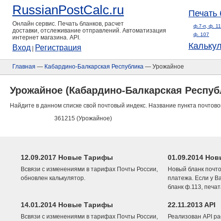
RussianPostCalc.ru
Печать 
Онлайн сервис. Печать бланков, расчет
ф.7-п, ф. 1
доставки, отслеживание отправлений. Автоматизация
ф. 107
интернет магазина. API.
Кальку
Вход
Регистрация
|
Главная
—
Кабардино-Балкарская Республика
— Урожайное
Урожайное (Кабардино-Балкарская Респуб
Найдите в данном списке свой почтовый индекс. Название пункта почтово
361215 (Урожайное)
12.09.2017 Новые Тарифы
01.09.2014 Нов
Всвязи с изменениями в тарифах Почты России,
Новый бланк почто
обновлен калькулятор.
платежа. Если у В
бланк ф.113, печа
14.01.2014 Новые Тарифы
22.11.2013 API
Всвязи с изменениями в тарифах Почты России,
Реализован API ра