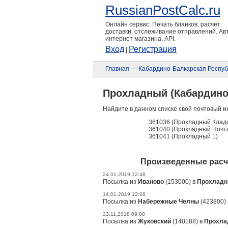
RussianPostCalc.ru
Онлайн сервис. Печать бланков, расчет
доставки, отслеживание отправлений. А
интернет магазина. API.
Вход
Регистрация
|
Главная
—
Кабардино-Балкарская Респуб
Прохладный (Кабардино
Найдите в данном списке свой почтовый и
361036 (Прохладный Клад
361040 (Прохладный Почт
361041 (Прохладный 1)
Произведенные расч
24.01.2019 12:48
Посылка из
Иваново
(153000) в
Прохлад
14.01.2019 12:08
Посылка из
Набережные Челны
(423800)
23.11.2018 09:08
Посылка из
Жуковский
(140188) в
Прохла