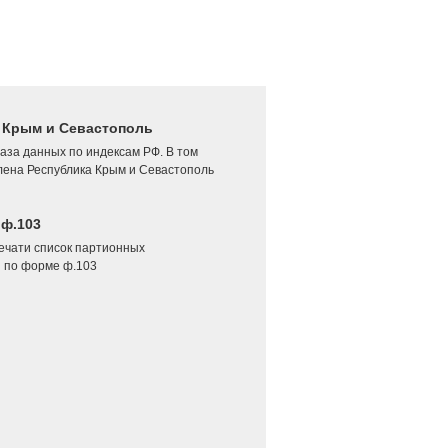
4 Крым и Севастополь
аза данных по индексам РФ. В том
лена Республика Крым и Севастополь
 ф.103
печати список партионных
 по форме ф.103