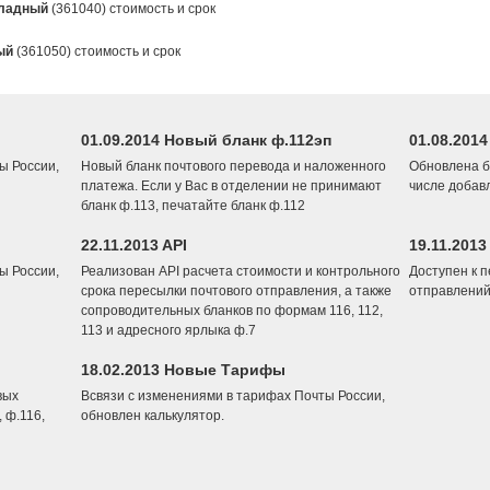
ладный
(361040) стоимость и срок
ый
(361050) стоимость и срок
01.09.2014 Новый бланк ф.112эп
01.08.201
ы России,
Новый бланк почтового перевода и наложенного
Обновлена б
платежа. Если у Вас в отделении не принимают
числе добав
бланк ф.113, печатайте бланк ф.112
22.11.2013 API
19.11.2013
ы России,
Реализован API расчета стоимости и контрольного
Доступен к 
срока пересылки почтового отправления, а также
отправлений
сопроводительных бланков по формам 116, 112,
113 и адресного ярлыка ф.7
18.02.2013 Новые Тарифы
вых
Всвязи с изменениями в тарифах Почты России,
 ф.116,
обновлен калькулятор.