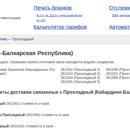
Печать бланков
Отслежи
ф.7-п, ф. 112эп, адресный ярлык
SMS уведом
втоматизация
ф. 107
Калькулятор тарифов
Автомат
лика
— Прохладный
-Балкарская Республика)
ндекс. Название пункта почтовой связи находится рядом с индексом.
овая Хранения Нерозданных По)
361042 (Прохладный 2)
361048 (Прох
амт)
361043 (Прохладный 3)
361051 (Прох
361044 (Прохладный 4)
361090 (Прох
361045 (Прохладный 5)
еты доставки связанные с Прохладный (Кабардино-Бал
ный
(361041) стоимость и срок
 в
Прохладный
(361048) стоимость и срок
дный
(361043) стоимость и срок