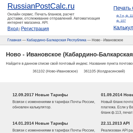
RussianPostCalc.ru
Печать 
Онлайн сервис. Печать бланков, расчет
ф.7-п, ф. 1
доставки, отслеживание отправлений. Автоматизация
ф. 107
интернет магазина. API.
Кальку
Вход
Регистрация
|
Главная
—
Кабардино-Балкарская Республика
— Ново - Ивановское
Ново - Ивановское (Кабардино-Балкарская
Найдите в данном списке свой почтовый индекс. Название пункта почтово
361102 (Ново-Ивановское)
361105 (Колдрасинский)
12.09.2017 Новые Тарифы
01.09.2014 Нов
Всвязи с изменениями в тарифах Почты России,
Новый бланк почто
обновлен калькулятор.
платежа. Если у В
бланк ф.113, печа
14.01.2014 Новые Тарифы
22.11.2013 API
Всвязи с изменениями в тарифах Почты России,
Реализован API ра