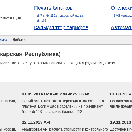
Печать бланков
Отслежи
ф.7-п, ф. 112эп, адресный ярлык
SMS уведом
втоматизация
ф. 107
Калькулятор тарифов
Автомат
лика
— Дейское
карская Республика)
ндекс. Название пункта почтовой связи находится рядом с индексом.
01.09.2014 Новый бланк ф.112эп
01.08.201
ы России,
Новый бланк почтового перевода и наложенного
Обновлена б
платежа. Если у Вас в отделении не принимают
числе добав
бланк ф.113, печатайте бланк ф.112
22.11.2013 API
19.11.2013
ы России,
Реализован API расчета стоимости и контрольного
Доступен к 