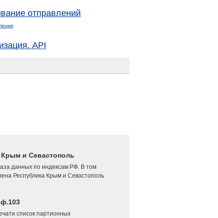
вание отправлений
ления
изация. API
4 Крым и Севастополь
аза данных по индексам РФ. В том
лена Республика Крым и Севастополь
 ф.103
печати список партионных