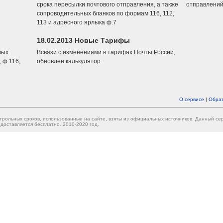
срока пересылки почтового отправления, а также
отправлений
сопроводительных бланков по формам 116, 112,
113 и адресного ярлыка ф.7
18.02.2013 Новые Тарифы
вых
Всвязи с изменениями в тарифах Почты России,
 ф.116,
обновлен калькулятор.
О сервисе
|
Обрат
трольных сроков, использованные на сайте, взяты из официальных источников. Данный с
доставляется бесплатно. 2010-2020 год.