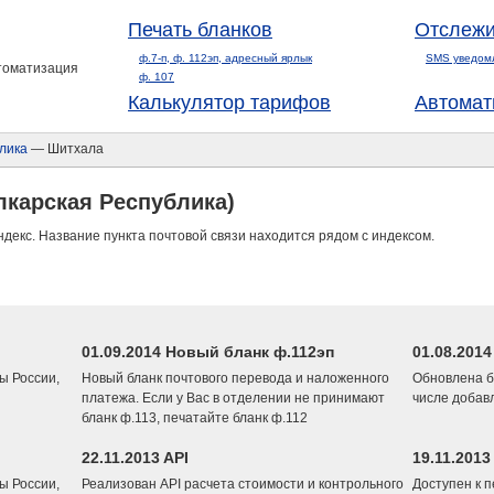
Печать бланков
Отслежи
ф.7-п, ф. 112эп, адресный ярлык
SMS уведом
втоматизация
ф. 107
Калькулятор тарифов
Автомат
лика
— Шитхала
лкарская Республика)
ндекс. Название пункта почтовой связи находится рядом с индексом.
01.09.2014 Новый бланк ф.112эп
01.08.201
ы России,
Новый бланк почтового перевода и наложенного
Обновлена б
платежа. Если у Вас в отделении не принимают
числе добав
бланк ф.113, печатайте бланк ф.112
22.11.2013 API
19.11.2013
ы России,
Реализован API расчета стоимости и контрольного
Доступен к 