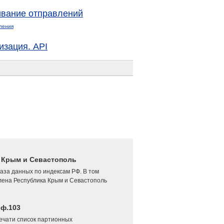
вание отправлений
ления
изация. API
4 Крым и Севастополь
аза данных по индексам РФ. В том
лена Республика Крым и Севастополь
 ф.103
печати список партионных