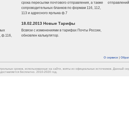
срока пересылки почтового отправления, а также
отправлений
сопроводительных бланков по формам 116, 112,
113 и адресного ярлыка ф.7
18.02.2013 Новые Тарифы
вых
Всвязи с изменениями в тарифах Почты России,
 ф.116,
обновлен калькулятор.
О сервисе
|
Обрат
трольных сроков, использованные на сайте, взяты из официальных источников. Данный с
доставляется бесплатно. 2010-2020 год.