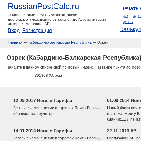
RussianPostCalc.ru
Печать 
Онлайн сервис. Печать бланков, расчет
ф.7-п, ф. 1
доставки, отслеживание отправлений. Автоматизация
ф. 107
интернет магазина. API.
Кальку
Вход
Регистрация
|
Главная
—
Кабардино-Балкарская Республика
— Озрек
Озрек (Кабардино-Балкарская Республика
Найдите в данном списке свой почтовый индекс. Название пункта почтово
361368 (Озрек)
12.09.2017 Новые Тарифы
01.09.2014 Нов
Всвязи с изменениями в тарифах Почты России,
Новый бланк почто
обновлен калькулятор.
платежа. Если у В
бланк ф.113, печа
14.01.2014 Новые Тарифы
22.11.2013 API
Всвязи с изменениями в тарифах Почты России,
Реализован API ра