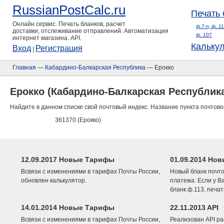
RussianPostCalc.ru
Печать 
Онлайн сервис. Печать бланков, расчет
ф.7-п, ф. 1
доставки, отслеживание отправлений. Автоматизация
ф. 107
интернет магазина. API.
Кальку
Вход
Регистрация
|
Главная
—
Кабардино-Балкарская Республика
— Ерокко
Ерокко (Кабардино-Балкарская Республик
Найдите в данном списке свой почтовый индекс. Название пункта почтово
361370 (Ерокко)
12.09.2017 Новые Тарифы
01.09.2014 Нов
Всвязи с изменениями в тарифах Почты России,
Новый бланк почто
обновлен калькулятор.
платежа. Если у В
бланк ф.113, печа
14.01.2014 Новые Тарифы
22.11.2013 API
Всвязи с изменениями в тарифах Почты России,
Реализован API ра