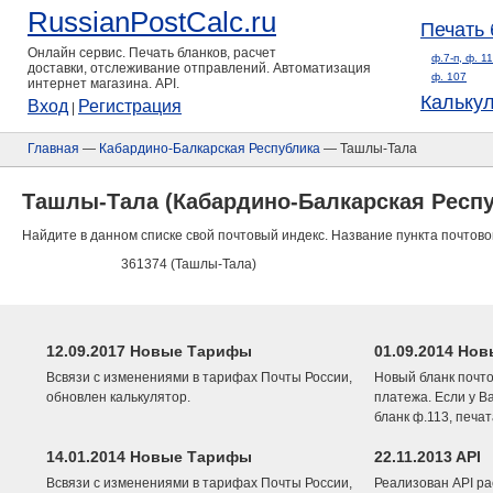
RussianPostCalc.ru
Печать 
Онлайн сервис. Печать бланков, расчет
ф.7-п, ф. 1
доставки, отслеживание отправлений. Автоматизация
ф. 107
интернет магазина. API.
Кальку
Вход
Регистрация
|
Главная
—
Кабардино-Балкарская Республика
— Ташлы-Тала
Ташлы-Тала (Кабардино-Балкарская Респу
Найдите в данном списке свой почтовый индекс. Название пункта почтово
361374 (Ташлы-Тала)
12.09.2017 Новые Тарифы
01.09.2014 Нов
Всвязи с изменениями в тарифах Почты России,
Новый бланк почто
обновлен калькулятор.
платежа. Если у В
бланк ф.113, печа
14.01.2014 Новые Тарифы
22.11.2013 API
Всвязи с изменениями в тарифах Почты России,
Реализован API ра