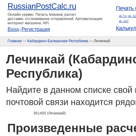
RussianPostCalc.ru
Печать 
Онлайн сервис. Печать бланков, расчет
ф.7-п, ф. 1
доставки, отслеживание отправлений. Автоматизация
ф. 107
интернет магазина. API.
Кальку
Вход
Регистрация
|
Главная
—
Кабардино-Балкарская Республика
— Лечинкай
Лечинкай (Кабардин
Республика)
Найдите в данном списке свой 
почтовой связи находится рядо
361405 (Лечинкай)
Произведенные расче